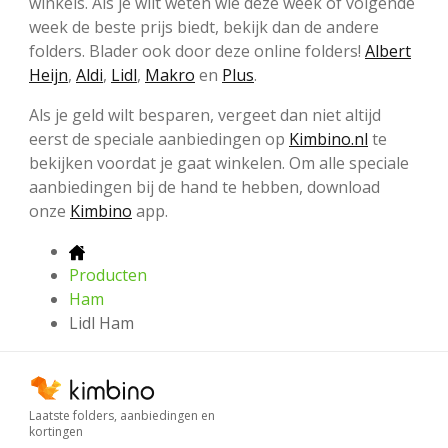
winkels. Als je wilt weten wie deze week of volgende
week de beste prijs biedt, bekijk dan de andere
folders. Blader ook door deze online folders!
Albert
Heijn
,
Aldi
,
Lidl
,
Makro
en
Plus
.
Als je geld wilt besparen, vergeet dan niet altijd
eerst de speciale aanbiedingen op
Kimbino.nl
te
bekijken voordat je gaat winkelen. Om alle speciale
aanbiedingen bij de hand te hebben, download
onze
Kimbino
app.
Producten
Ham
Lidl Ham
Laatste folders, aanbiedingen en
kortingen