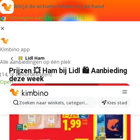
Altijd de actuele folders bij de hand
Toevoegen aan Chrome - GRATIS
Kimbino app
Lidl Ham
Alle aanbiedingen op één plek
Prijzen 💥 Ham bij Lidl 🛍️ Aanbieding
(14,1K beoordelingen)
deze week
Open
Zoeken naar winkels, categorieën, producten...
Kies stad