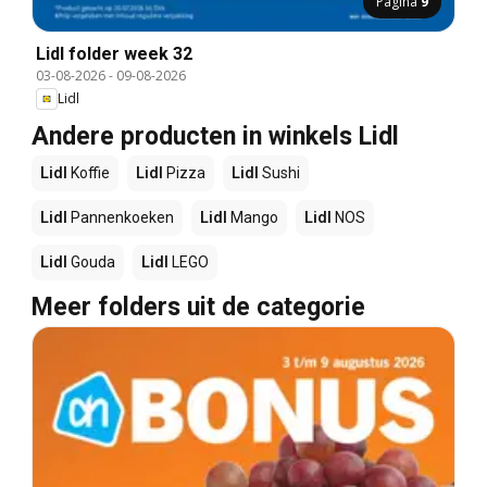
Pagina
9
Lidl folder week 32
03-08-2026
-
09-08-2026
Lidl
Andere producten in winkels Lidl
Lidl
Koffie
Lidl
Pizza
Lidl
Sushi
Lidl
Pannenkoeken
Lidl
Mango
Lidl
NOS
Lidl
Gouda
Lidl
LEGO
Meer folders uit de categorie