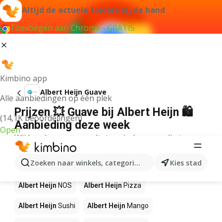
Altijd de actuele folders bij de hand
Toevoegen aan Chrome - GRATIS
Kimbino app
Albert Heijn Guave
Alle aanbiedingen op één plek
Prijzen 💥 Guave bij Albert Heijn 🛍️
(14,1K beoordelingen)
Aanbieding deze week
Open
Wij konden geen resultaten vinden voor die term.
Andere producten in winkels Albert
Zoeken naar winkels, categorieën, producten...
Kies stad
Heijn
Albert Heijn
NOS
Albert Heijn
Pizza
Albert Heijn
Sushi
Albert Heijn
Mango