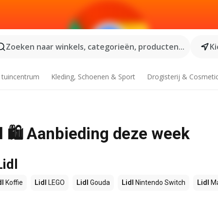
Zoeken naar winkels, categorieën, producten...
Ki
 tuincentrum
Kleding, Schoenen & Sport
Drogisterij & Cosmeti
dl 🛍️ Aanbieding deze week
idl
dl
Koffie
Lidl
LEGO
Lidl
Gouda
Lidl
Nintendo Switch
Lidl
Ma