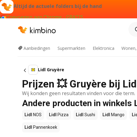
Altijd de actuele folders bij de hand
Toevoegen aan Chrome - GRATIS
Aanbiedingen
Supermarkten
Elektronica
Wonen,
Lidl Gruyère
Prijzen 💥 Gruyère bij Li
Wij konden geen resultaten vinden voor die term.
Andere producten in winkels L
Lidl
NOS
Lidl
Pizza
Lidl
Sushi
Lidl
Mango
Li
Lidl
Pannenkoek