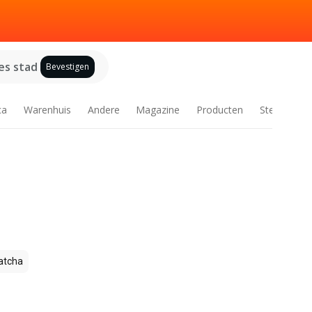
es stad
Bevestigen
ca
Warenhuis
Andere
Magazine
Producten
Steden
tcha