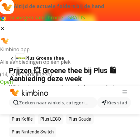
Altijd de actuele folders bij de hand
Toevoegen aan Chrome - GRATIS
Kimbino app
Plus Groene thee
Alle aanbiedingen op één plek
Prijzen 💥 Groene thee bij Plus 🛍️
(14,1K beoordelingen)
Aanbieding deze week
Open
Wij konden geen resultaten vinden voor die term.
Andere producten in winkels Plus
Zoeken naar winkels, categorieën, producten...
Kies stad
Plus
NOS
Plus
Pizza
Plus
Sushi
Plus
Mango
Plus
Koffie
Plus
LEGO
Plus
Gouda
Plus
Nintendo Switch