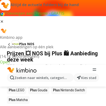
Altijd de actuele folders bij de hand
Toevoegen aan Chrome - GRATIS
Kimbino app
Plus NOS
Alle aanbiedingen op één plek
Prijzen 💥 NOS bij Plus 🛍️ Aanbieding
(14,1K beoordelingen)
deze week
Open
Wij konden geen resultaten vinden voor die term.
Andere producten in winkels Plus
Zoeken naar winkels, categorieën, producten...
Kies stad
Plus
Pizza
Plus
Sushi
Plus
Mango
Plus
Koffie
Plus
LEGO
Plus
Gouda
Plus
Nintendo Switch
Plus
Matcha