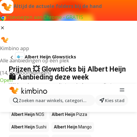
Altijd de actuele folders bij de hand
Toevoegen aan Chrome - GRATIS
Kimbino app
Albert Heijn Glowsticks
Alle aanbiedingen op één plek
Prijzen 💥 Glowsticks bij Albert Heijn
(14,1K beoordelingen)
🛍️ Aanbieding deze week
Open
Wij konden geen resultaten vinden voor die term.
Andere producten in winkels Albert
Zoeken naar winkels, categorieën, producten...
Kies stad
Heijn
Albert Heijn
NOS
Albert Heijn
Pizza
Albert Heijn
Sushi
Albert Heijn
Mango