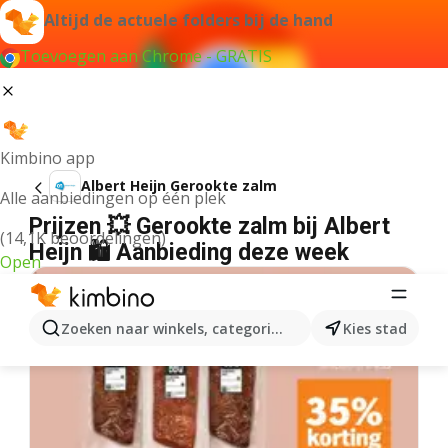
Altijd de actuele folders bij de hand
Toevoegen aan Chrome - GRATIS
Kimbino app
Albert Heijn Gerookte zalm
Alle aanbiedingen op één plek
Prijzen 💥 Gerookte zalm bij Albert
(14,1K beoordelingen)
Heijn 🛍️ Aanbieding deze week
Open
Zoeken naar winkels, categorieën, producten...
Kies stad