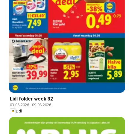
Lidl folder week 32
03-08-2026
-
09-08-2026
Lidl