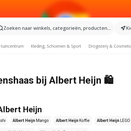
Zoeken naar winkels, categorieën, producten...
Ki
 tuincentrum
Kleding, Schoenen & Sport
Drogisterij & Cosmeti
nshaas bij Albert Heijn 🛍️
Albert Heijn
shi
Albert Heijn
Mango
Albert Heijn
Koffie
Albert Heijn
LEGO