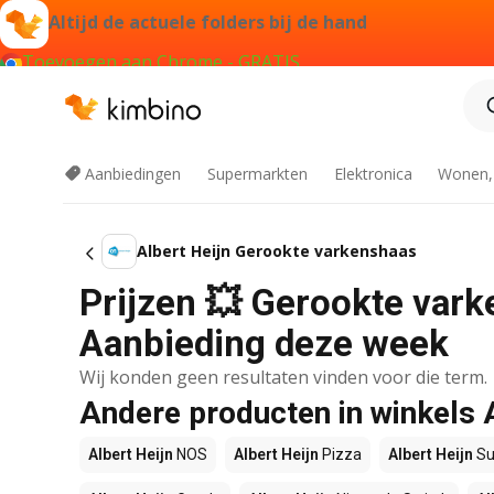
Altijd de actuele folders bij de hand
Toevoegen aan Chrome - GRATIS
Aanbiedingen
Supermarkten
Elektronica
Wonen,
Albert Heijn Gerookte varkenshaas
Prijzen 💥 Gerookte varke
Aanbieding deze week
Wij konden geen resultaten vinden voor die term.
Andere producten in winkels 
Albert Heijn
NOS
Albert Heijn
Pizza
Albert Heijn
Su