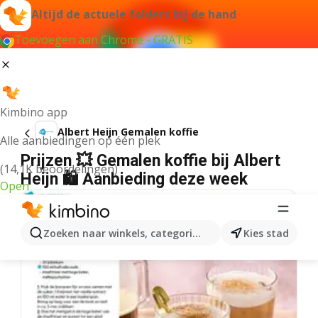
Altijd de actuele folders bij de hand
Toevoegen aan Chrome - GRATIS
Kimbino app
Albert Heijn Gemalen koffie
Alle aanbiedingen op één plek
Prijzen 💥 Gemalen koffie bij Albert
(14,1K beoordelingen)
Heijn 🛍️ Aanbieding deze week
Open
Zoeken naar winkels, categorieën, producten...
Kies stad