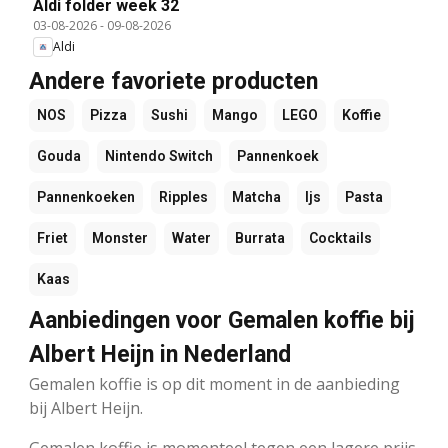
Aldi folder week 32
03-08-2026
-
09-08-2026
Aldi
Andere favoriete producten
NOS
Pizza
Sushi
Mango
LEGO
Koffie
Gouda
Nintendo Switch
Pannenkoek
Pannenkoeken
Ripples
Matcha
Ijs
Pasta
Friet
Monster
Water
Burrata
Cocktails
Kaas
Aanbiedingen voor Gemalen koffie bij
Albert Heijn in Nederland
Gemalen koffie is op dit moment in de aanbieding
bij Albert Heijn.
Gemalen koffie is momenteel tegen een lagere prijs