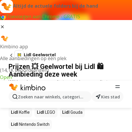
Altijd de actuele folders bij de hand
Toevoegen aan Chrome - GRATIS
Kimbino app
Lidl Geelwortel
Alle aanbiedingen op één plek
Prijzen 💥 Geelwortel bij Lidl 🛍️
(14,1K beoordelingen)
Aanbieding deze week
Open
Wij konden geen resultaten vinden voor die term.
Andere producten in winkels Lidl
Zoeken naar winkels, categorieën, producten...
Kies stad
Lidl
NOS
Lidl
Pizza
Lidl
Sushi
Lidl
Mango
Lidl
Koffie
Lidl
LEGO
Lidl
Gouda
Lidl
Nintendo Switch