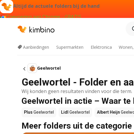
Altijd de actuele folders bij de hand
Toevoegen aan Chrome - GRATIS
Aanbiedingen
Supermarkten
Elektronica
Wonen,
Geelwortel
Geelwortel - Folder en a
Wij konden geen resultaten vinden voor die term.
Geelwortel in actie – Waar te
Plus
Geelwortel
Lidl
Geelwortel
Albert Heijn
Geelwo
Meer folders uit de categorie