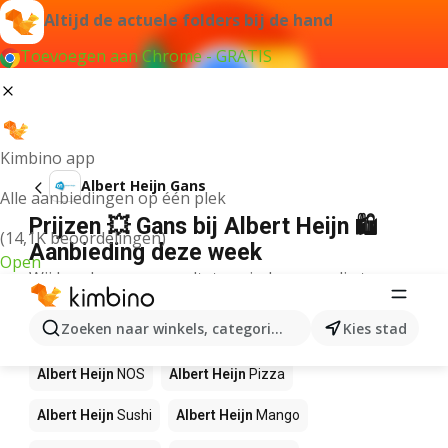
Altijd de actuele folders bij de hand
Toevoegen aan Chrome - GRATIS
Kimbino app
Albert Heijn Gans
Alle aanbiedingen op één plek
Prijzen 💥 Gans bij Albert Heijn 🛍️
(14,1K beoordelingen)
Aanbieding deze week
Open
Wij konden geen resultaten vinden voor die term.
Andere producten in winkels Albert
Zoeken naar winkels, categorieën, producten...
Kies stad
Heijn
Albert Heijn
NOS
Albert Heijn
Pizza
Albert Heijn
Sushi
Albert Heijn
Mango