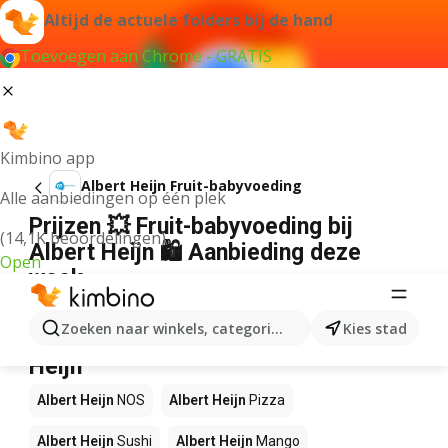
Altijd de actuele folders bij de hand
Toevoegen aan Chrome - GRATIS
Kimbino app
Albert Heijn Fruit-babyvoeding
Alle aanbiedingen op één plek
Prijzen 💥 Fruit-babyvoeding bij
(14,1K beoordelingen)
Albert Heijn 🛍️ Aanbieding deze
Open
week
Wij konden geen resultaten vinden voor die term.
Zoeken naar winkels, categorieën, producten...
Kies stad
Andere producten in winkels Albert
Heijn
Albert Heijn
NOS
Albert Heijn
Pizza
Albert Heijn
Sushi
Albert Heijn
Mango