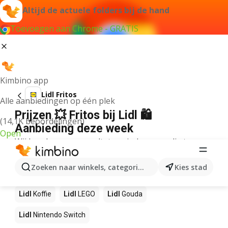
Altijd de actuele folders bij de hand
Toevoegen aan Chrome - GRATIS
Kimbino app
Lidl Fritos
Alle aanbiedingen op één plek
Prijzen 💥 Fritos bij Lidl 🛍️
(14,1K beoordelingen)
Aanbieding deze week
Open
Wij konden geen resultaten vinden voor die term.
Andere producten in winkels Lidl
Zoeken naar winkels, categorieën, producten...
Kies stad
Lidl
NOS
Lidl
Pizza
Lidl
Sushi
Lidl
Mango
Lidl
Koffie
Lidl
LEGO
Lidl
Gouda
Lidl
Nintendo Switch