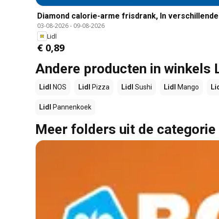
Diamond calorie-arme frisdrank, In verschillende 
03-08-2026
-
09-08-2026
Lidl
€ 0,89
Andere producten in winkels L
Lidl
NOS
Lidl
Pizza
Lidl
Sushi
Lidl
Mango
Li
Lidl
Pannenkoek
Meer folders uit de categorie