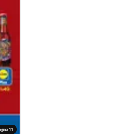
agina
11