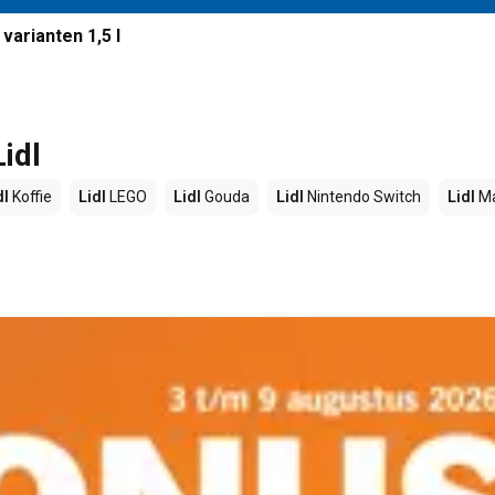
varianten 1,5 l
idl
dl
Koffie
Lidl
LEGO
Lidl
Gouda
Lidl
Nintendo Switch
Lidl
Ma