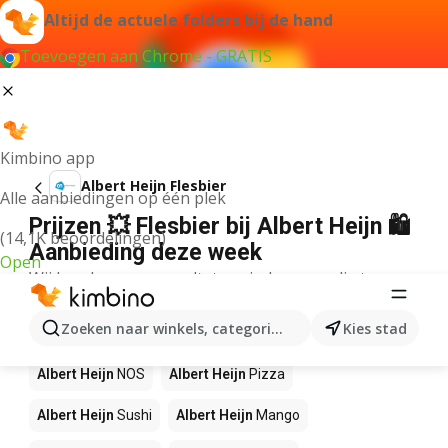
Altijd de actuele folders bij de hand
Toevoegen aan Chrome - GRATIS
Kimbino app
Albert Heijn Flesbier
Alle aanbiedingen op één plek
Prijzen 💥 Flesbier bij Albert Heijn 🛍️
(14,1K beoordelingen)
Aanbieding deze week
Open
Wij konden geen resultaten vinden voor die term.
Andere producten in winkels Albert
Zoeken naar winkels, categorieën, producten...
Kies stad
Heijn
Albert Heijn
NOS
Albert Heijn
Pizza
Albert Heijn
Sushi
Albert Heijn
Mango