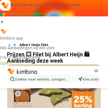
Altijd de actuele folders bij de hand
Toevoegen aan Chrome - GRATIS
Kimbino app
Albert Heijn Filet
Alle aanbiedingen op één plek
Prijzen 💥 Filet bij Albert Heijn 🛍️
(14,1K beoordelingen)
Aanbieding deze week
Open
Zoeken naar winkels, categorieën, producten...
Kies stad