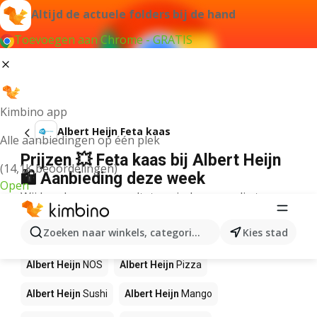
Altijd de actuele folders bij de hand
Toevoegen aan Chrome - GRATIS
Kimbino app
Albert Heijn Feta kaas
Alle aanbiedingen op één plek
Prijzen 💥 Feta kaas bij Albert Heijn
(14,1K beoordelingen)
🛍️ Aanbieding deze week
Open
Wij konden geen resultaten vinden voor die term.
Andere producten in winkels Albert
Zoeken naar winkels, categorieën, producten...
Kies stad
Heijn
Albert Heijn
NOS
Albert Heijn
Pizza
Albert Heijn
Sushi
Albert Heijn
Mango