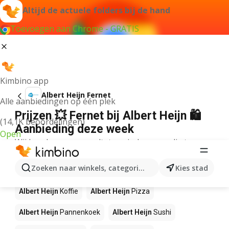
Altijd de actuele folders bij de hand
Toevoegen aan Chrome - GRATIS
Kimbino app
Albert Heijn Fernet
Alle aanbiedingen op één plek
Prijzen 💥 Fernet bij Albert Heijn 🛍️
(14,1K beoordelingen)
Aanbieding deze week
Open
Wij konden geen resultaten vinden voor die term.
Andere producten in winkels Albert
Zoeken naar winkels, categorieën, producten...
Kies stad
Heijn
Albert Heijn
Koffie
Albert Heijn
Pizza
Albert Heijn
Pannenkoek
Albert Heijn
Sushi