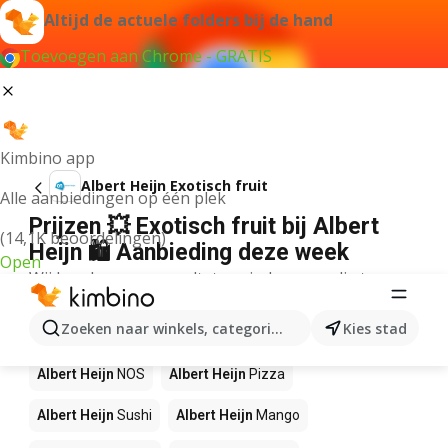
Altijd de actuele folders bij de hand
Toevoegen aan Chrome - GRATIS
Kimbino app
Albert Heijn Exotisch fruit
Alle aanbiedingen op één plek
Prijzen 💥 Exotisch fruit bij Albert
(14,1K beoordelingen)
Heijn 🛍️ Aanbieding deze week
Open
Wij konden geen resultaten vinden voor die term.
Andere producten in winkels Albert
Zoeken naar winkels, categorieën, producten...
Kies stad
Heijn
Albert Heijn
NOS
Albert Heijn
Pizza
Albert Heijn
Sushi
Albert Heijn
Mango