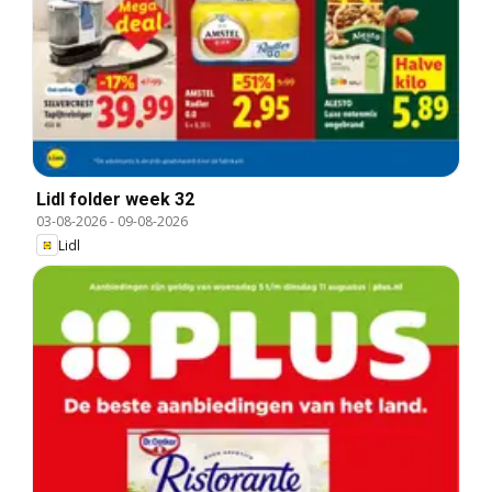
Lidl folder week 32
03-08-2026
-
09-08-2026
Lidl