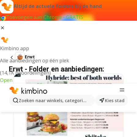
Altijd de actuele folders bij de hand
Toevoegen aan Chrome - GRATIS
Kimbino app
Erwt
Alle aanbiedingen op één plek
Erwt - Folder en aanbiedingen:
(14,1K beoordelingen)
Open
Zoeken naar winkels, categorieën, producten...
Kies stad