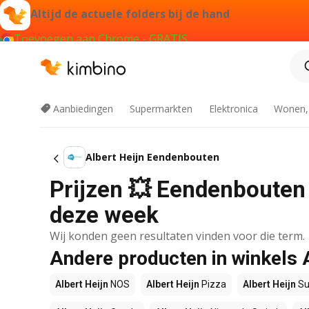
Altijd de actuele folders bij de hand
Toevoegen aan Chrome - GRATIS
Aanbiedingen
Supermarkten
Elektronica
Wonen,
Albert Heijn Eendenbouten
Prijzen 💥 Eendenbouten b
deze week
Wij konden geen resultaten vinden voor die term.
Andere producten in winkels 
Albert Heijn
NOS
Albert Heijn
Pizza
Albert Heijn
Su