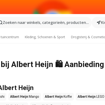
Zoeken naar winkels, categorieën, producten...
Ki
 tuincentrum
Kleding, Schoenen & Sport
Drogisterij & Cosmeti
ij Albert Heijn 🛍️ Aanbieding
Albert Heijn
shi
Albert Heijn
Mango
Albert Heijn
Koffie
Albert Heijn
LEGO