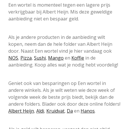
Een wortel is momenteel tegen een lagere prijs
verkrijgbaar bij Albert Heijn. Mis deze geweldige
aanbieding niet en bespaar geld.
Als je andere producten in de aanbieding wilt
kopen, neem dan de hele folder van Albert Heijn
door. Naast Een wortel vind je hier vandaag ook
NOS
,
Pizza
,
Sushi
,
Mango
en
Koffie
in de
aanbieding. Koop alles wat je nodig hebt voordelig!
Geniet ook van besparingen op Een wortel in
andere winkels. Als je wilt weten wie deze week of
volgende week de beste prijs biedt, bekijk dan de
andere folders. Blader ook door deze online folders!
Albert Heijn
,
Aldi
,
Kruidvat
,
Da
en
Hanos
.