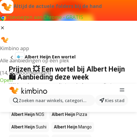
Altijd de actuele folders bij de hand
Toevoegen aan Chrome - GRATIS
Kimbino app
Albert Heijn Een wortel
Alle aanbiedingen op één plek
Prijzen 💥 Een wortel bij Albert Heijn
(14,1K beoordelingen)
🛍️ Aanbieding deze week
Open
Wij konden geen resultaten vinden voor die term.
Andere producten in winkels Albert
Zoeken naar winkels, categorieën, producten...
Kies stad
Heijn
Albert Heijn
NOS
Albert Heijn
Pizza
Albert Heijn
Sushi
Albert Heijn
Mango