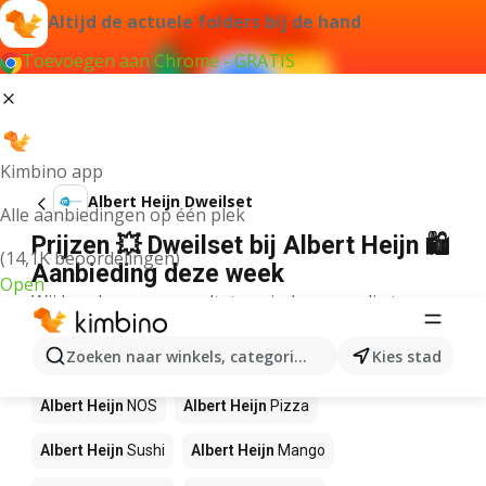
Altijd de actuele folders bij de hand
Toevoegen aan Chrome - GRATIS
Kimbino app
Albert Heijn Dweilset
Alle aanbiedingen op één plek
Prijzen 💥 Dweilset bij Albert Heijn 🛍️
(14,1K beoordelingen)
Aanbieding deze week
Open
Wij konden geen resultaten vinden voor die term.
Andere producten in winkels Albert
Zoeken naar winkels, categorieën, producten...
Kies stad
Heijn
Albert Heijn
NOS
Albert Heijn
Pizza
Albert Heijn
Sushi
Albert Heijn
Mango