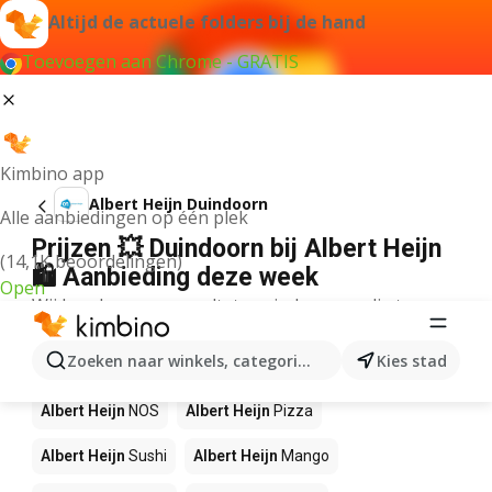
Altijd de actuele folders bij de hand
Toevoegen aan Chrome - GRATIS
Kimbino app
Albert Heijn Duindoorn
Alle aanbiedingen op één plek
Prijzen 💥 Duindoorn bij Albert Heijn
(14,1K beoordelingen)
🛍️ Aanbieding deze week
Open
Wij konden geen resultaten vinden voor die term.
Andere producten in winkels Albert
Zoeken naar winkels, categorieën, producten...
Kies stad
Heijn
Albert Heijn
NOS
Albert Heijn
Pizza
Albert Heijn
Sushi
Albert Heijn
Mango