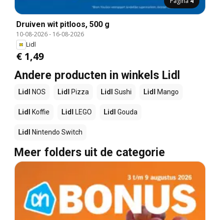
Pagina
4
Druiven wit pitloos, 500 g
10-08-2026
-
16-08-2026
Lidl
€ 1,49
Andere producten in winkels Lidl
Lidl
NOS
Lidl
Pizza
Lidl
Sushi
Lidl
Mango
Lidl
Koffie
Lidl
LEGO
Lidl
Gouda
Lidl
Nintendo Switch
Meer folders uit de categorie