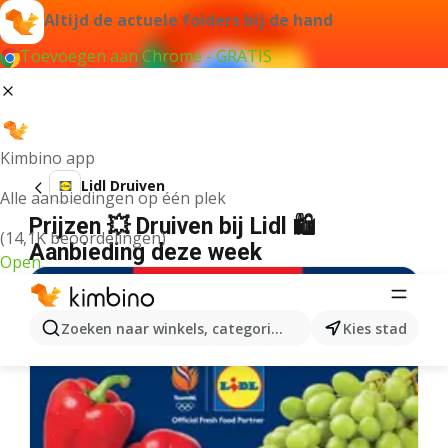
Altijd de actuele folders bij de hand
Toevoegen aan Chrome - GRATIS
Kimbino app
Lidl Druiven
Alle aanbiedingen op één plek
Prijzen 💥 Druiven bij Lidl 🛍️
(14,1K beoordelingen)
Aanbieding deze week
Open
Zoeken naar winkels, categorieën, producten...
Kies stad