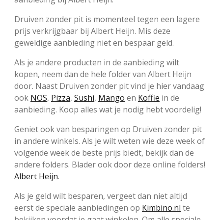
Druiven zonder pit is momenteel tegen een lagere
prijs verkrijgbaar bij Albert Heijn. Mis deze
geweldige aanbieding niet en bespaar geld.
Als je andere producten in de aanbieding wilt
kopen, neem dan de hele folder van Albert Heijn
door. Naast Druiven zonder pit vind je hier vandaag
ook
NOS
,
Pizza
,
Sushi
,
Mango
en
Koffie
in de
aanbieding. Koop alles wat je nodig hebt voordelig!
Geniet ook van besparingen op Druiven zonder pit
in andere winkels. Als je wilt weten wie deze week of
volgende week de beste prijs biedt, bekijk dan de
andere folders. Blader ook door deze online folders!
Albert Heijn
.
Als je geld wilt besparen, vergeet dan niet altijd
eerst de speciale aanbiedingen op
Kimbino.nl
te
bekijken voordat je gaat winkelen. Om alle speciale