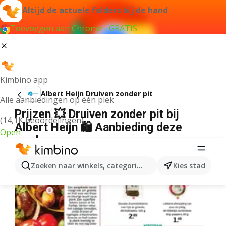
Altijd de actuele folders bij de hand
Toevoegen aan Chrome - GRATIS
Kimbino app
Albert Heijn Druiven zonder pit
Alle aanbiedingen op één plek
Prijzen 💥 Druiven zonder pit bij
(14,1K beoordelingen)
Albert Heijn 🛍️ Aanbieding deze
Open
week
Zoeken naar winkels, categorieën, producten...
Kies stad