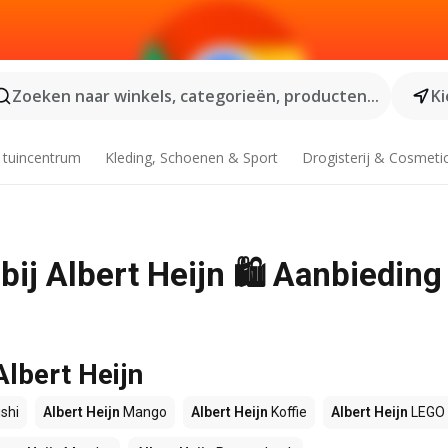
Zoeken naar winkels, categorieën, producten...
Ki
 tuincentrum
Kleding, Schoenen & Sport
Drogisterij & Cosmeti
ij Albert Heijn 🛍️ Aanbieding
Albert Heijn
shi
Albert Heijn
Mango
Albert Heijn
Koffie
Albert Heijn
LEGO