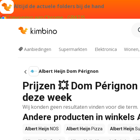
Altijd de actuele folders bij de hand
Toevoegen aan Chrome - GRATIS
Aanbiedingen
Supermarkten
Elektronica
Wonen,
Albert Heijn Dom Pérignon
Prijzen 💥 Dom Pérignon b
deze week
Wij konden geen resultaten vinden voor die term.
Andere producten in winkels 
Albert Heijn
NOS
Albert Heijn
Pizza
Albert Heijn
Su