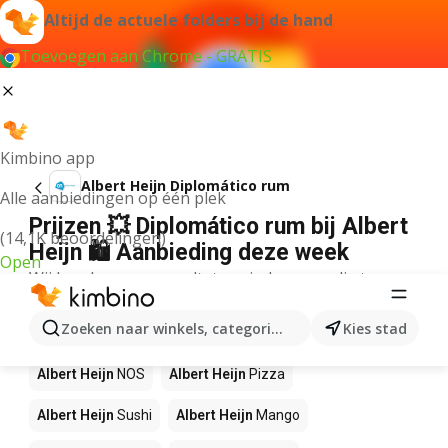
Altijd de actuele folders bij de hand
Toevoegen aan Chrome - GRATIS
Kimbino app
Albert Heijn Diplomático rum
Alle aanbiedingen op één plek
Prijzen 💥 Diplomático rum bij Albert
(14,1K beoordelingen)
Heijn 🛍️ Aanbieding deze week
Open
Wij konden geen resultaten vinden voor die term.
Andere producten in winkels Albert
Zoeken naar winkels, categorieën, producten...
Kies stad
Heijn
Albert Heijn
NOS
Albert Heijn
Pizza
Albert Heijn
Sushi
Albert Heijn
Mango