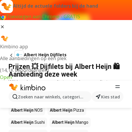
Altijd de actuele folders bij de hand
Toevoegen aan Chrome - GRATIS
Kimbino app
Albert Heijn Dijfilets
Alle aanbiedingen op één plek
Prijzen 💥 Dijfilets bij Albert Heijn 🛍️
(14,1K beoordelingen)
Aanbieding deze week
Open
Wij konden geen resultaten vinden voor die term.
Andere producten in winkels Albert
Zoeken naar winkels, categorieën, producten...
Kies stad
Heijn
Albert Heijn
NOS
Albert Heijn
Pizza
Albert Heijn
Sushi
Albert Heijn
Mango