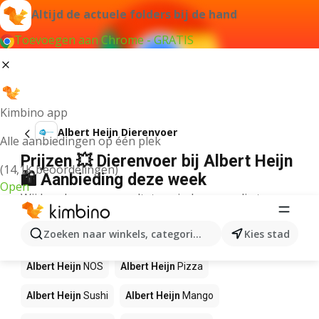
Altijd de actuele folders bij de hand
Toevoegen aan Chrome - GRATIS
Kimbino app
Albert Heijn Dierenvoer
Alle aanbiedingen op één plek
Prijzen 💥 Dierenvoer bij Albert Heijn
(14,1K beoordelingen)
🛍️ Aanbieding deze week
Open
Wij konden geen resultaten vinden voor die term.
Andere producten in winkels Albert
Zoeken naar winkels, categorieën, producten...
Kies stad
Heijn
Albert Heijn
NOS
Albert Heijn
Pizza
Albert Heijn
Sushi
Albert Heijn
Mango