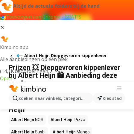
Altijd de actuele folders bij de hand
Toevoegen aan Chrome - GRATIS
Kimbino app
Albert Heijn Diepgevroren kippenlever
Alle aanbiedingen op één plek
Prijzen 💥 Diepgevroren kippenlever
(14,1K beoordelingen)
bij Albert Heijn 🛍️ Aanbieding deze
Open
week
Wij konden geen resultaten vinden voor die term.
Zoeken naar winkels, categorieën, producten...
Kies stad
Andere producten in winkels Albert
Heijn
Albert Heijn
NOS
Albert Heijn
Pizza
Albert Heijn
Sushi
Albert Heijn
Mango