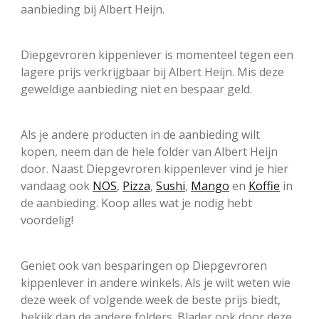
aanbieding bij Albert Heijn.
Diepgevroren kippenlever is momenteel tegen een
lagere prijs verkrijgbaar bij Albert Heijn. Mis deze
geweldige aanbieding niet en bespaar geld.
Als je andere producten in de aanbieding wilt
kopen, neem dan de hele folder van Albert Heijn
door. Naast Diepgevroren kippenlever vind je hier
vandaag ook
NOS
,
Pizza
,
Sushi
,
Mango
en
Koffie
in
de aanbieding. Koop alles wat je nodig hebt
voordelig!
Geniet ook van besparingen op Diepgevroren
kippenlever in andere winkels. Als je wilt weten wie
deze week of volgende week de beste prijs biedt,
bekijk dan de andere folders. Blader ook door deze