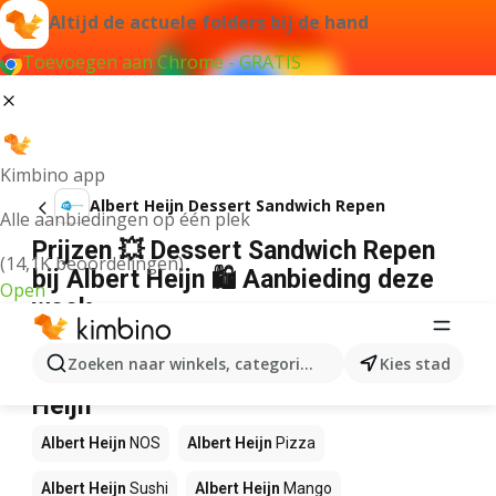
Altijd de actuele folders bij de hand
Toevoegen aan Chrome - GRATIS
Kimbino app
Albert Heijn Dessert Sandwich Repen
Alle aanbiedingen op één plek
Prijzen 💥 Dessert Sandwich Repen
(14,1K beoordelingen)
bij Albert Heijn 🛍️ Aanbieding deze
Open
week
Wij konden geen resultaten vinden voor die term.
Zoeken naar winkels, categorieën, producten...
Kies stad
Andere producten in winkels Albert
Heijn
Albert Heijn
NOS
Albert Heijn
Pizza
Albert Heijn
Sushi
Albert Heijn
Mango