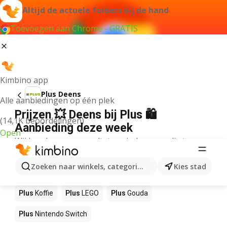
Altijd de actuele folders bij de hand
Toevoegen aan Chrome - GRATIS
Kimbino app
Plus Deens
Alle aanbiedingen op één plek
Prijzen 💥 Deens bij Plus 🛍️
(14,1K beoordelingen)
Aanbieding deze week
Open
Wij konden geen resultaten vinden voor die term.
Andere producten in winkels Plus
Zoeken naar winkels, categorieën, producten...
Kies stad
Plus
NOS
Plus
Pizza
Plus
Sushi
Plus
Mango
Plus
Koffie
Plus
LEGO
Plus
Gouda
Plus
Nintendo Switch