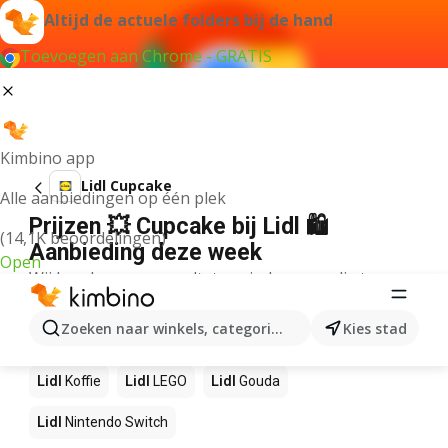
Altijd de actuele folders bij de hand
Toevoegen aan Chrome - GRATIS
Kimbino app
Lidl Cupcake
Alle aanbiedingen op één plek
Prijzen 💥 Cupcake bij Lidl 🛍️
(14,1K beoordelingen)
Aanbieding deze week
Open
Wij konden geen resultaten vinden voor die term.
Andere producten in winkels Lidl
Zoeken naar winkels, categorieën, producten...
Kies stad
Lidl
NOS
Lidl
Pizza
Lidl
Sushi
Lidl
Mango
Lidl
Koffie
Lidl
LEGO
Lidl
Gouda
Lidl
Nintendo Switch