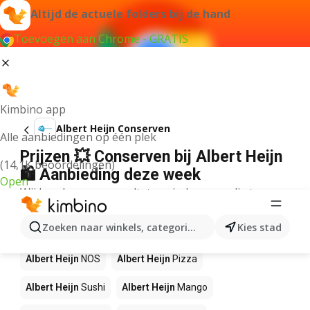
Altijd de actuele folders bij de hand
Toevoegen aan Chrome - GRATIS
Kimbino app
Albert Heijn Conserven
Alle aanbiedingen op één plek
Prijzen 💥 Conserven bij Albert Heijn
(14,1K beoordelingen)
🛍️ Aanbieding deze week
Open
Wij konden geen resultaten vinden voor die term.
Andere producten in winkels Albert
Zoeken naar winkels, categorieën, producten...
Kies stad
Heijn
Albert Heijn
NOS
Albert Heijn
Pizza
Albert Heijn
Sushi
Albert Heijn
Mango