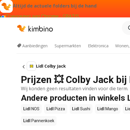
Altijd de actuele folders bij de hand
Toevoegen aan Chrome - GRATIS
Aanbiedingen
Supermarkten
Elektronica
Wonen,
Lidl Colby Jack
Prijzen 💥 Colby Jack bij
Wij konden geen resultaten vinden voor die term.
Andere producten in winkels L
Lidl
NOS
Lidl
Pizza
Lidl
Sushi
Lidl
Mango
Li
Lidl
Pannenkoek