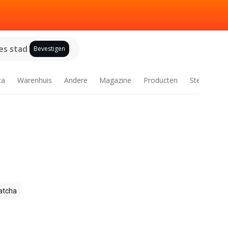
es stad
Bevestigen
ca
Warenhuis
Andere
Magazine
Producten
Steden
tcha