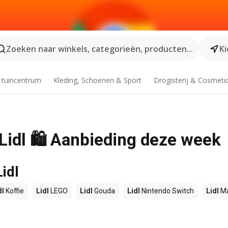
Zoeken naar winkels, categorieën, producten...
Ki
 tuincentrum
Kleding, Schoenen & Sport
Drogisterij & Cosmeti
 Lidl 🛍️ Aanbieding deze week
idl
dl
Koffie
Lidl
LEGO
Lidl
Gouda
Lidl
Nintendo Switch
Lidl
Ma