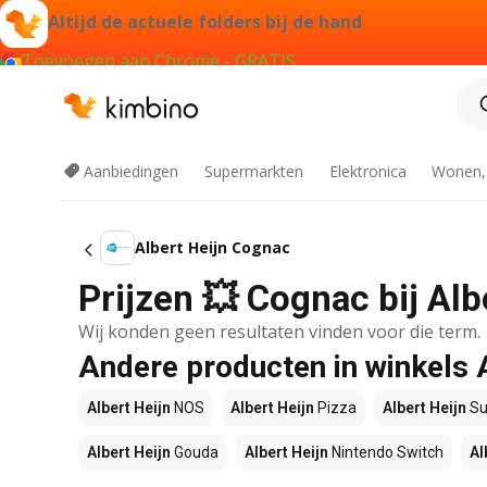
Altijd de actuele folders bij de hand
Toevoegen aan Chrome - GRATIS
Aanbiedingen
Supermarkten
Elektronica
Wonen,
Albert Heijn Cognac
Prijzen 💥 Cognac bij Alb
Wij konden geen resultaten vinden voor die term.
Andere producten in winkels 
Albert Heijn
NOS
Albert Heijn
Pizza
Albert Heijn
Su
Albert Heijn
Gouda
Albert Heijn
Nintendo Switch
Al