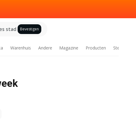
es stad
Bevestigen
ca
Warenhuis
Andere
Magazine
Producten
Steden
week