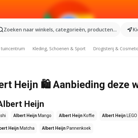
Zoeken naar winkels, categorieën, producten...
Ki
 tuincentrum
Kleding, Schoenen & Sport
Drogisterij & Cosmeti
ert Heijn 🛍️ Aanbieding deze 
Albert Heijn
shi
Albert Heijn
Mango
Albert Heijn
Koffie
Albert Heijn
LEGO
bert Heijn
Matcha
Albert Heijn
Pannenkoek