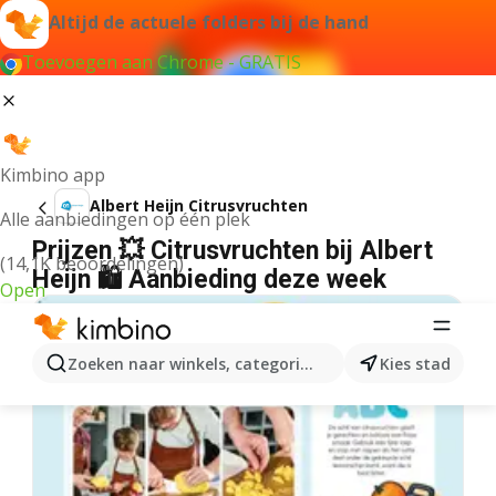
Altijd de actuele folders bij de hand
Toevoegen aan Chrome - GRATIS
Kimbino app
Albert Heijn Citrusvruchten
Alle aanbiedingen op één plek
Prijzen 💥 Citrusvruchten bij Albert
(14,1K beoordelingen)
Heijn 🛍️ Aanbieding deze week
Open
Zoeken naar winkels, categorieën, producten...
Kies stad