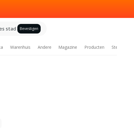
es stad
Bevestigen
ca
Warenhuis
Andere
Magazine
Producten
Steden
g