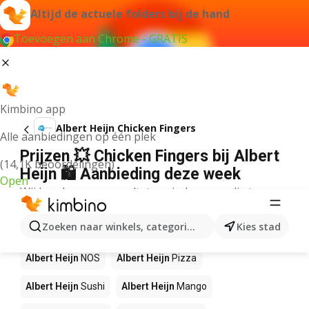
Altijd de actuele folders bij de hand
Toevoegen aan Chrome - GRATIS
Kimbino app
Albert Heijn Chicken Fingers
Alle aanbiedingen op één plek
Prijzen 💥 Chicken Fingers bij Albert
(14,1K beoordelingen)
Heijn 🛍️ Aanbieding deze week
Open
Wij konden geen resultaten vinden voor die term.
Andere producten in winkels Albert
Zoeken naar winkels, categorieën, producten...
Kies stad
Heijn
Albert Heijn
NOS
Albert Heijn
Pizza
Albert Heijn
Sushi
Albert Heijn
Mango