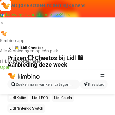
Altijd de actuele folders bij de hand
Toevoegen aan Chrome - GRATIS
Kimbino app
Lidl Cheetos
Alle aanbiedingen op één plek
Prijzen 💥 Cheetos bij Lidl 🛍️
(14,1K beoordelingen)
Aanbieding deze week
Open
Wij konden geen resultaten vinden voor die term.
Andere producten in winkels Lidl
Zoeken naar winkels, categorieën, producten...
Kies stad
Lidl
NOS
Lidl
Pizza
Lidl
Sushi
Lidl
Mango
Lidl
Koffie
Lidl
LEGO
Lidl
Gouda
Lidl
Nintendo Switch