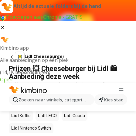
Altijd de actuele folders bij de hand
Toevoegen aan Chrome - GRATIS
Kimbino app
Lidl Cheeseburger
Alle aanbiedingen op één plek
Prijzen 💥 Cheeseburger bij Lidl 🛍️
(14,1K beoordelingen)
Aanbieding deze week
Open
Wij konden geen resultaten vinden voor die term.
Andere producten in winkels Lidl
Zoeken naar winkels, categorieën, producten...
Kies stad
Lidl
NOS
Lidl
Pizza
Lidl
Sushi
Lidl
Mango
Lidl
Koffie
Lidl
LEGO
Lidl
Gouda
Lidl
Nintendo Switch