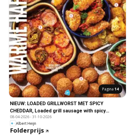
Pagina
14
NIEUW: LOADED GRILLWORST MET SPICY
CHEDDAR, Loaded grill sausage with spicy
08-04-2026
-
31-10-2026
cheddar.
Albert Heijn
Folderprijs