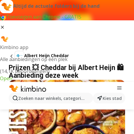
Altijd de actuele folders bij de hand
Toevoegen aan Chrome - GRATIS
Kimbino app
Albert Heijn Cheddar
Alle aanbiedingen op één plek
Prijzen 💥 Cheddar bij Albert Heijn 🛍️
(14,1K beoordelingen)
Aanbieding deze week
Open
Zoeken naar winkels, categorieën, producten...
Kies stad