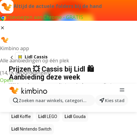
Altijd de actuele folders bij de hand
Toevoegen aan Chrome - GRATIS
Kimbino app
Lidl Cassis
Alle aanbiedingen op één plek
Prijzen 💥 Cassis bij Lidl 🛍️
(14,1K beoordelingen)
Aanbieding deze week
Open
Wij konden geen resultaten vinden voor die term.
Andere producten in winkels Lidl
Zoeken naar winkels, categorieën, producten...
Kies stad
Lidl
NOS
Lidl
Pizza
Lidl
Sushi
Lidl
Mango
Lidl
Koffie
Lidl
LEGO
Lidl
Gouda
Lidl
Nintendo Switch