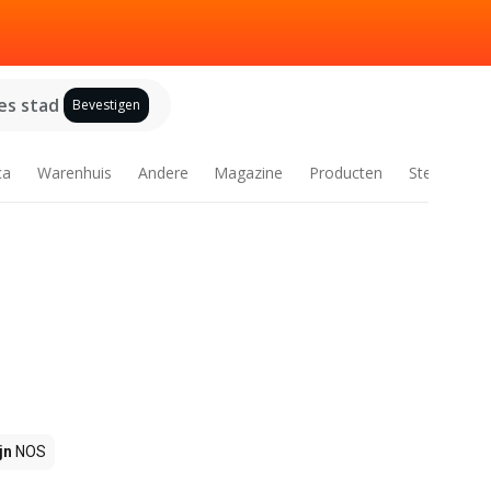
es stad
Bevestigen
ca
Warenhuis
Andere
Magazine
Producten
Steden
jn
NOS