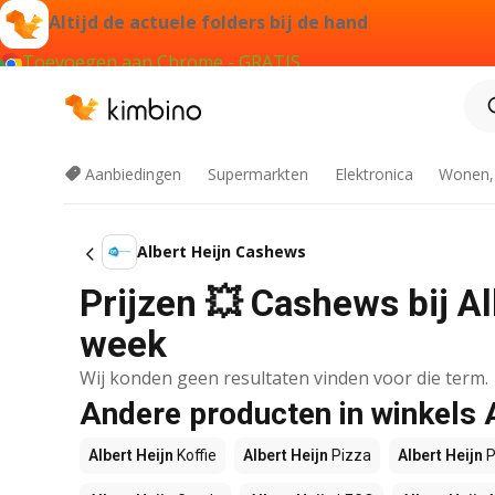
Altijd de actuele folders bij de hand
Toevoegen aan Chrome - GRATIS
Aanbiedingen
Supermarkten
Elektronica
Wonen,
Albert Heijn Cashews
Prijzen 💥 Cashews bij Al
week
Wij konden geen resultaten vinden voor die term.
Andere producten in winkels 
Albert Heijn
Koffie
Albert Heijn
Pizza
Albert Heijn
P