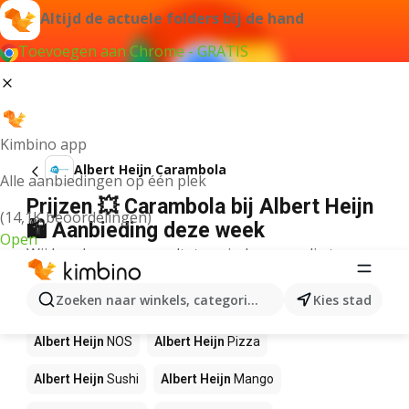
Altijd de actuele folders bij de hand
Toevoegen aan Chrome - GRATIS
Kimbino app
Albert Heijn Carambola
Alle aanbiedingen op één plek
Prijzen 💥 Carambola bij Albert Heijn
(14,1K beoordelingen)
🛍️ Aanbieding deze week
Open
Wij konden geen resultaten vinden voor die term.
Andere producten in winkels Albert
Zoeken naar winkels, categorieën, producten...
Kies stad
Heijn
Albert Heijn
NOS
Albert Heijn
Pizza
Albert Heijn
Sushi
Albert Heijn
Mango