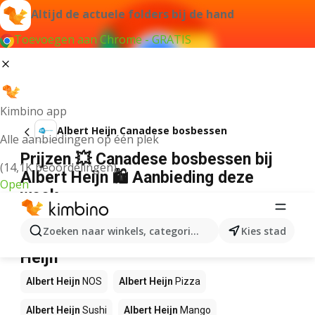
Altijd de actuele folders bij de hand
Toevoegen aan Chrome - GRATIS
Kimbino app
Albert Heijn Canadese bosbessen
Alle aanbiedingen op één plek
Prijzen 💥 Canadese bosbessen bij
(14,1K beoordelingen)
Albert Heijn 🛍️ Aanbieding deze
Open
week
Wij konden geen resultaten vinden voor die term.
Zoeken naar winkels, categorieën, producten...
Kies stad
Andere producten in winkels Albert
Heijn
Albert Heijn
NOS
Albert Heijn
Pizza
Albert Heijn
Sushi
Albert Heijn
Mango