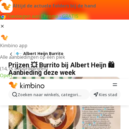
Altijd de actuele folders bij de hand
Toevoegen aan Chrome - GRATIS
Kimbino app
Albert Heijn Burrito
Alle aanbiedingen op één plek
Prijzen 💥 Burrito bij Albert Heijn 🛍️
(14,1K beoordelingen)
Aanbieding deze week
Open
Zoeken naar winkels, categorieën, producten...
Kies stad