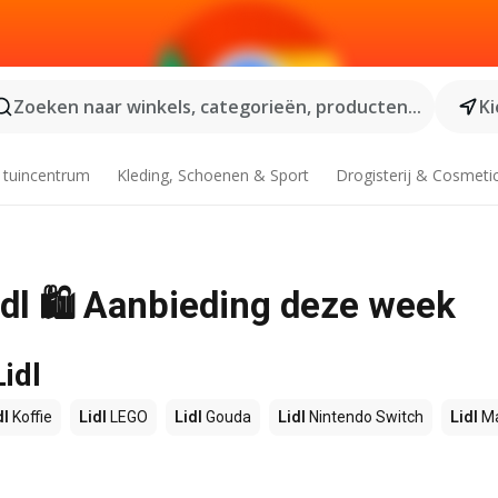
Zoeken naar winkels, categorieën, producten...
Ki
 tuincentrum
Kleding, Schoenen & Sport
Drogisterij & Cosmeti
idl 🛍️ Aanbieding deze week
idl
dl
Koffie
Lidl
LEGO
Lidl
Gouda
Lidl
Nintendo Switch
Lidl
Ma