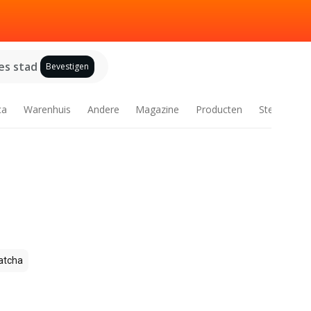
es stad
Bevestigen
ca
Warenhuis
Andere
Magazine
Producten
Steden
tcha