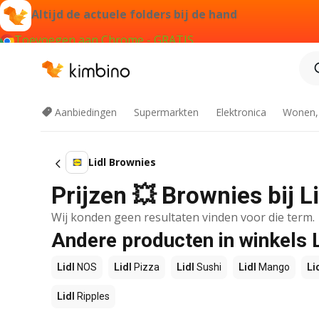
Altijd de actuele folders bij de hand
Toevoegen aan Chrome - GRATIS
Aanbiedingen
Supermarkten
Elektronica
Wonen,
Lidl Brownies
Prijzen 💥 Brownies bij L
Wij konden geen resultaten vinden voor die term.
Andere producten in winkels L
Lidl
NOS
Lidl
Pizza
Lidl
Sushi
Lidl
Mango
Li
Lidl
Ripples